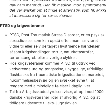
gav ham mareridt. Han fik medicin imod symptomern
det var ønsket om at finde et alternativ, som fik Mikkel
at interessere sig for servicehunde.
PTSD og krigsveteraner
PTSD, Post Traumatisk Stress Disorder, er en psykisk
stresslidelse, som kan opstå efter, man har været
vidne til eller selv deltaget i livstruende hændelser
såsom krigshandlinger, tortur, naturkatastrofer,
terroristangreb eller alvorlige ulykker.
Hos krigsveteraner kommer PTSD til udtryk ved
vedvarende uro og ængstelse, uhyggelige, ufrivillige
flashbacks fra traumatiske krigssituationer, mareridt,
hukommelsesbesvær og en svækket evne til at
reagere med almindelige følelser i dagliglivet.
Tal fra Arbejdsskadestyrelsen viser, at op imod 1000
danske krigsveteraner lider af alvorlig PTSD, og at
tidligere udsendte til eks-Jugoslavien