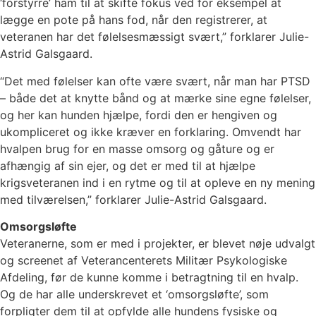
‘forstyrre’ ham til at skifte fokus ved for eksempel at
lægge en pote på hans fod, når den registrerer, at
veteranen har det følelsesmæssigt svært,” forklarer Julie-
Astrid Galsgaard.
“Det med følelser kan ofte være svært, når man har PTSD
– både det at knytte bånd og at mærke sine egne følelser,
og her kan hunden hjælpe, fordi den er hengiven og
ukompliceret og ikke kræver en forklaring. Omvendt har
hvalpen brug for en masse omsorg og gåture og er
afhængig af sin ejer, og det er med til at hjælpe
krigsveteranen ind i en rytme og til at opleve en ny mening
med tilværelsen,” forklarer Julie-Astrid Galsgaard.
Omsorgsløfte
Veteranerne, som er med i projekter, er blevet nøje udvalgt
og screenet af Veterancenterets Militær Psykologiske
Afdeling, før de kunne komme i betragtning til en hvalp.
Og de har alle underskrevet et ‘omsorgsløfte’, som
forpligter dem til at opfylde alle hundens fysiske og