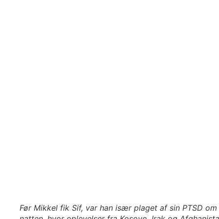
Før Mikkel fik Sif, var han især plaget af sin PTSD om
natten, hvor oplevelser fra Kosovo, Irak og Afghanist