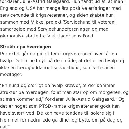
forklarer Julie-Astrid Galsgaard. Hun fandt ud af, at man i
England og USA har mange års positive erfaringer med
servicehunde til krigsveteraner, og siden skabte hun
sammen med Mikkel projekt ‘Servicehund til Veteran’ i
samarbejde med Servicehundeforeningen og med
økonomisk støtte fra Viet-Jacobsens Fond.
Struktur på hverdagen
Projektet går ud på, at fem krigsveteraner hver får en
hvalp. Det er helt nyt på den måde, at det er en hvalp og
ikke en færdiguddannet servicehund, som veteranen
modtager.
“En hund og særligt en hvalp kræver, at der kommer
struktur på hverdagen, fx at man står op om morgenen, og
at man kommer ud,” forklarer Julie-Astrid Galsgaard. “Og
det er noget som PTSD-ramte krigsveteraner godt kan
have svært ved. De kan have tendens til isolere sig i
hjemmet for nedrullede gardiner og bytte om på dag og
nat.”