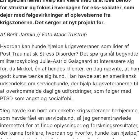
En specialtrænet hvalp kan være med til at løse behov
for struktur og fokus i hverdagen for eks-soldater, som
døjer med følgevirkninger af oplevelserne fra
krigszonerne. Det sørger et nyt projekt for.
Af Berit Jarmin // Foto Mark Trustrup
Hvordan kan hunde hjælpe krigsveteraner, som lider af
Post Traumatisk Stress Disorder? Det spørgsmål begyndte
militærpsykolog Julie-Astrid Galsgaard at interessere sig
for, da Mikkel, én af hendes klienter, en dag nævnte, at han
godt kunne tænke sig hund. Han havde set en amerikansk
udsendelse om servicehunde, der hjalp krigsveteranerne til
at overkomme de daglige udfordringer, som følger med
PTSD som angst og socialfobi.
“Jeg havde kun hørt om enkelte krigsveteraner herhjemme,
som havde fået en servicehund, så jeg gennemtrawlede
internettet for at finde oplysninger og forskningsresultater,
der kunne forklare, hvordan og hvorfor, hunde kan hjælpe,”