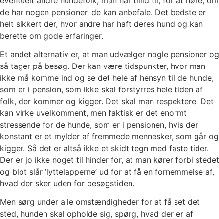
eventuelt andre hundefolk, man har tillid til, for at høre, om
de har nogen pensioner, de kan anbefale. Det bedste er
helt sikkert der, hvor andre har haft deres hund og kan
berette om gode erfaringer.
Et andet alternativ er, at man udvælger nogle pensioner og
så tager på besøg. Der kan være tidspunkter, hvor man
ikke må komme ind og se det hele af hensyn til de hunde,
som er i pension, som ikke skal forstyrres hele tiden af
folk, der kommer og kigger. Det skal man respektere. Det
kan virke uvelkomment, men faktisk er det enormt
stressende for de hunde, som er i pensionen, hvis der
konstant er et mylder af fremmede mennesker, som går og
kigger. Så det er altså ikke et skidt tegn med faste tider.
Der er jo ikke noget til hinder for, at man kører forbi stedet
og blot slår ’lyttelapperne’ ud for at få en fornemmelse af,
hvad der sker uden for besøgstiden.
Men sørg under alle omstændigheder for at få set det
sted, hunden skal opholde sig, spørg, hvad der er af