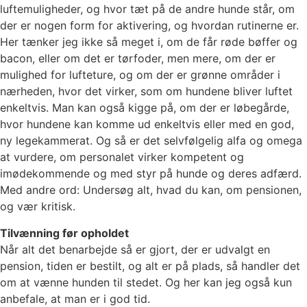
luftemuligheder, og hvor tæt på de andre hunde står, om
der er nogen form for aktivering, og hvordan rutinerne er.
Her tænker jeg ikke så meget i, om de får røde bøffer og
bacon, eller om det er tørfoder, men mere, om der er
mulighed for lufteture, og om der er grønne områder i
nærheden, hvor det virker, som om hundene bliver luftet
enkeltvis. Man kan også kigge på, om der er løbegårde,
hvor hundene kan komme ud enkeltvis eller med en god,
ny legekammerat. Og så er det selvfølgelig alfa og omega
at vurdere, om personalet virker kompetent og
imødekommende og med styr på hunde og deres adfærd.
Med andre ord: Undersøg alt, hvad du kan, om pensionen,
og vær kritisk.
Tilvænning før opholdet
Når alt det benarbejde så er gjort, der er udvalgt en
pension, tiden er bestilt, og alt er på plads, så handler det
om at vænne hunden til stedet. Og her kan jeg også kun
anbefale, at man er i god tid.