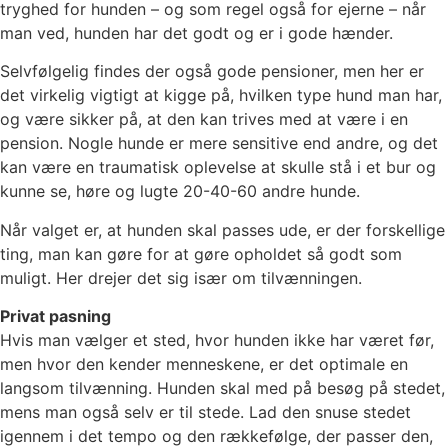
tryghed for hunden – og som regel også for ejerne – når
man ved, hunden har det godt og er i gode hænder.
Selvfølgelig findes der også gode pensioner, men her er
det virkelig vigtigt at kigge på, hvilken type hund man har,
og være sikker på, at den kan trives med at være i en
pension. Nogle hunde er mere sensitive end andre, og det
kan være en traumatisk oplevelse at skulle stå i et bur og
kunne se, høre og lugte 20-40-60 andre hunde.
Når valget er, at hunden skal passes ude, er der forskellige
ting, man kan gøre for at gøre opholdet så godt som
muligt. Her drejer det sig især om tilvænningen.
Privat pasning
Hvis man vælger et sted, hvor hunden ikke har været før,
men hvor den kender menneskene, er det optimale en
langsom tilvænning. Hunden skal med på besøg på stedet,
mens man også selv er til stede. Lad den snuse stedet
igennem i det tempo og den rækkefølge, der passer den,