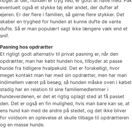
noget af det, hunden er tryg ved, er godt at have med. Pak
eventuelt også et stykke tøj eller andet, der dufter af
ejeren. Er der flere i familien, så gerne flere stykker. Det
skaber en tryghed for hunden at kunne dufte de vante
dufte. Så er man populært sagt ikke længere væk end et
snif.
Pasning hos opdrætter
Et rigtigt godt alternativ til privat pasning er, når den
opdrætter, man har købt hunden hos, tilbyder at passe
hunde fra tidligere hvalpekuld. Det er forskelligt, hvor
meget kontakt man har med sin opdrætter, men har man
indimellem været på besøg, så hunden måske oven i købet
stadig har en relation til sine familiemedlemmer i
hundeverdenen, er det et rigtig oplagt sted at få passet
den. Det er også en fin mulighed, hvis man bare kan se, at
ens hund kan med de andre på stedet, og det ikke bliver
for voldsom en oplevelse at skulle tilbage til opdrætteren
og en masse hunde.