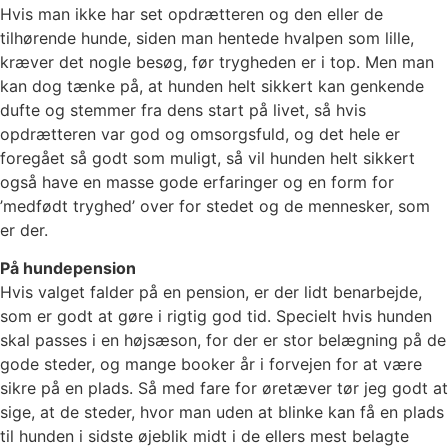
Hvis man ikke har set opdrætteren og den eller de
tilhørende hunde, siden man hentede hvalpen som lille,
kræver det nogle besøg, før trygheden er i top. Men man
kan dog tænke på, at hunden helt sikkert kan genkende
dufte og stemmer fra dens start på livet, så hvis
opdrætteren var god og omsorgsfuld, og det hele er
foregået så godt som muligt, så vil hunden helt sikkert
også have en masse gode erfaringer og en form for
’medfødt tryghed’ over for stedet og de mennesker, som
er der.
På hundepension
Hvis valget falder på en pension, er der lidt benarbejde,
som er godt at gøre i rigtig god tid. Specielt hvis hunden
skal passes i en højsæson, for der er stor belægning på de
gode steder, og mange booker år i forvejen for at være
sikre på en plads. Så med fare for øretæver tør jeg godt at
sige, at de steder, hvor man uden at blinke kan få en plads
til hunden i sidste øjeblik midt i de ellers mest belagte