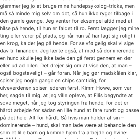
glemmer jeg jo at bruge mine hundepsykolog-tricks, men
må så minde mig selv om det, så hun ikke ryger tilbage i
den gamle gænge. Jeg venter for eksempel altid med at
hilse på hende, til hun er faldet til ro. Først lægger jeg mine
ting eller varer på plads, og når hun så har lagt sig roligt i
en krog, kalder jeg på hende. For selvfølgelig skal vi sige
dav til hinanden. Jeg lærte også, at med så dominerende
en hund skulle jeg ikke lade den gå først gennem en dør
eller ud ad bilen. Det drejer sig om at vise den, at man –
også bogstaveligt – går foran. Når jeg gør madskålen klar,
spiser jeg nogle gange en chips samtidig, for i
ulveverdenen spiser lederen først. Kimm Howe, som var
her, sagde til mig, at jeg ville opleve, at Filis begyndte at
sove meget, når jeg tog styringen fra hende, for det er
hårdt arbejde for sådan en lille hund at fare rundt og passe
på det hele. Alt for hårdt. Så hvis man holder af sin –
dominerende – hund, skal man lade være at behandle den
som et lille barn og komme hjem fra arbejde og hvine: