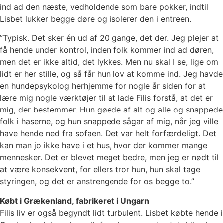
ind ad den næste, vedholdende som bare pokker, indtil
Lisbet lukker begge døre og isolerer den i entreen.
”Typisk. Det sker én ud af 20 gange, det der. Jeg plejer at
få hende under kontrol, inden folk kommer ind ad døren,
men det er ikke altid, det lykkes. Men nu skal I se, lige om
lidt er her stille, og så får hun lov at komme ind. Jeg havde
en hundepsykolog herhjemme for nogle år siden for at
lære mig nogle værktøjer til at lade Filis forstå, at det er
mig, der bestemmer. Hun gøede af alt og alle og snappede
folk i haserne, og hun snappede sågar af mig, når jeg ville
have hende ned fra sofaen. Det var helt forfærdeligt. Det
kan man jo ikke have i et hus, hvor der kommer mange
mennesker. Det er blevet meget bedre, men jeg er nødt til
at være konsekvent, for ellers tror hun, hun skal tage
styringen, og det er anstrengende for os begge to.”
Købt i Grækenland, fabrikeret i Ungarn
Filis liv er også begyndt lidt turbulent. Lisbet købte hende i