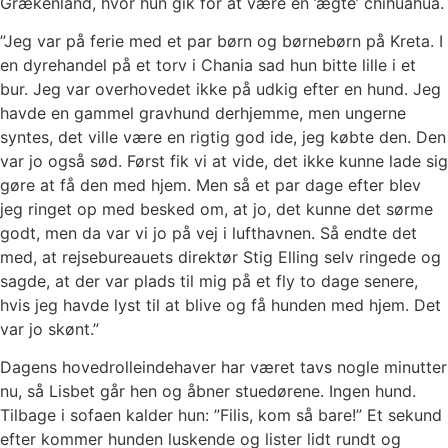
Grækenland, hvor hun gik for at være en ’ægte’ chihuahua.
”Jeg var på ferie med et par børn og børnebørn på Kreta. I
en dyrehandel på et torv i Chania sad hun bitte lille i et
bur. Jeg var overhovedet ikke på udkig efter en hund. Jeg
havde en gammel gravhund derhjemme, men ungerne
syntes, det ville være en rigtig god ide, jeg købte den. Den
var jo også sød. Først fik vi at vide, det ikke kunne lade sig
gøre at få den med hjem. Men så et par dage efter blev
jeg ringet op med besked om, at jo, det kunne det sørme
godt, men da var vi jo på vej i lufthavnen. Så endte det
med, at rejsebureauets direktør Stig Elling selv ringede og
sagde, at der var plads til mig på et fly to dage senere,
hvis jeg havde lyst til at blive og få hunden med hjem. Det
var jo skønt.”
Dagens hovedrolleindehaver har været tavs nogle minutter
nu, så Lisbet går hen og åbner stuedørene. Ingen hund.
Tilbage i sofaen kalder hun: ”Filis, kom så bare!” Et sekund
efter kommer hunden luskende og lister lidt rundt og