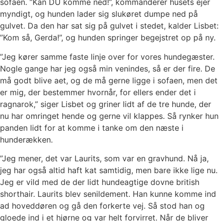
sofaen. ”Kan DU komme ned!”, kommanderer husets ejer
myndigt, og hunden lader sig slukøret dumpe ned på
gulvet. Da den har sat sig på gulvet i stedet, kalder Lisbet:
”Kom så, Gerda!”, og hunden springer begejstret op på ny.
”Jeg kører samme faste linje over for vores hundegæster.
Nogle gange har jeg også min venindes, så er der fire. De
må godt blive aet, og de må gerne ligge i sofaen, men det
er mig, der bestemmer hvornår, for ellers ender det i
ragnarok,” siger Lisbet og griner lidt af de tre hunde, der
nu har omringet hende og gerne vil klappes. Så rynker hun
panden lidt for at komme i tanke om den næste i
hunderækken.
”Jeg mener, det var Laurits, som var en gravhund. Nå ja,
jeg har også altid haft kat samtidig, men bare ikke lige nu.
Jeg er vild med de der lidt hundeagtige dovne british
shorthair. Laurits blev senildement. Han kunne komme ind
ad hoveddøren og gå den forkerte vej. Så stod han og
gloede ind i et hjørne og var helt forvirret. Når de bliver