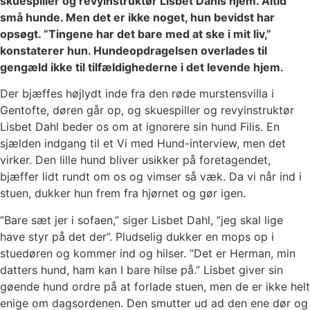
skuespiller og revyinstruktør Lisbet Dahls hjem. Altid
små hunde. Men det er ikke noget, hun bevidst har
opsøgt. ”Tingene har det bare med at ske i mit liv,”
konstaterer hun. Hundeopdragelsen overlades til
gengæld ikke til tilfældighederne i det levende hjem.
Der bjæffes højlydt inde fra den røde murstensvilla i
Gentofte, døren går op, og skuespiller og revyinstruktør
Lisbet Dahl beder os om at ignorere sin hund Filis. En
sjælden indgang til et Vi med Hund-interview, men det
virker. Den lille hund bliver usikker på foretagendet,
bjæffer lidt rundt om os og vimser så væk. Da vi når ind i
stuen, dukker hun frem fra hjørnet og gør igen.
”Bare sæt jer i sofaen,” siger Lisbet Dahl, ”jeg skal lige
have styr på det der”. Pludselig dukker en mops op i
stuedøren og kommer ind og hilser. ”Det er Herman, min
datters hund, ham kan I bare hilse på.” Lisbet giver sin
gøende hund ordre på at forlade stuen, men de er ikke helt
enige om dagsordenen. Den smutter ud ad den ene dør og