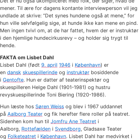
Det er nu også ukompliceret med folk, der siger, hvad de
mener. Til ære for dagens kontante interviewperson vil jeg
undlade at skrive: ”Det synes hundene også at mene,” for
hun ville selvfølgelig sige, at hunde ikke kan mene en pind.
Men ingen tvivl om, at de har fattet, hvem der er instruktør
i den hjemlige hundecirkusrevy – og holder sig trygt til
hende.
FAKTA om Lisbet Dahl
Lisbet Dahl (født
9. april
1946
i
København
) er
en
dansk
skuespillerinde
og
instruktør
bosiddende
i
Gentofte
. Hun er datter af teaterinspektør og
skuespilleren Helge Dahl (1901-1981) og hustru
revyskuespillerinde Toni Biering (1920-1986).
Hun læste hos
Søren Weiss
og blev i 1967 uddannet
på
Aalborg Teater
og fik herefter flere roller på teatret.
Sidenhen kom hun til
Jomfru Ane Teatret
i
Aalborg,
Rottefælden
i
Svendborg
, Gladsaxe Teater
og
Folketeatret
i
København
. Lisbet Dahl har medvirket i