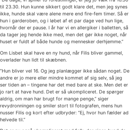
til 23.30. Hun kunne sikkert godt klare det, men jeg synes
ikke, hunde skal være alene mere end fire-fem timer. Så er
hun i garderoben, og i løbet af et par dage ved hun lige,
hvornår der er pause. I år har vi en allergiker i balletten, så
da tager jeg hende ikke med, men det gør ikke noget, når
huset er fuldt af både hunde og mennesker derhjemme.”
Om Lisbet skal have en ny hund, når Filis bliver gammel,
overlader hun lidt til skæbnen.
”Hun bliver vel 16. Og jeg planlægger ikke sådan noget. De
andre er jo mere eller mindre kommet af sig selv, så jeg
ser tiden an – tingene har det med bare at ske. Men det er
jo rart at have hund. Det er så ukompliceret. De spørger
aldrig, om man har brugt for mange penge,” siger
revydronningen og smiler stort til fotografen, mens hun
nusser Filis og kort efter udbryder: ”Ej, hvor hun fælder ad
helvede til.”