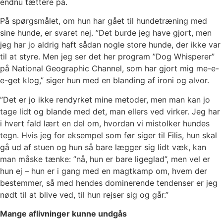
endnu tættere på.
På spørgsmålet, om hun har gået til hundetræning med
sine hunde, er svaret nej. ”Det burde jeg have gjort, men
jeg har jo aldrig haft sådan nogle store hunde, der ikke var
til at styre. Men jeg ser det her program ”Dog Whisperer”
på National Geographic Channel, som har gjort mig me-e-
e-get klog,” siger hun med en blanding af ironi og alvor.
”Det er jo ikke rendyrket mine metoder, men man kan jo
tage lidt og blande med det, man ellers ved virker. Jeg har
i hvert fald lært en del om, hvordan vi mistolker hundes
tegn. Hvis jeg for eksempel som før siger til Filis, hun skal
gå ud af stuen og hun så bare lægger sig lidt væk, kan
man måske tænke: ”nå, hun er bare ligeglad”, men vel er
hun ej – hun er i gang med en magtkamp om, hvem der
bestemmer, så med hendes dominerende tendenser er jeg
nødt til at blive ved, til hun rejser sig og går.”
Mange aflivninger kunne undgås