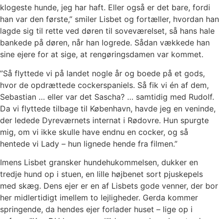
klogeste hunde, jeg har haft. Eller også er det bare, fordi
han var den første,” smiler Lisbet og fortæller, hvordan han
lagde sig til rette ved døren til soveværelset, så hans hale
bankede på døren, når han logrede. Sådan vækkede han
sine ejere for at sige, at rengøringsdamen var kommet.
”Så flyttede vi på landet nogle år og boede på et gods,
hvor de opdrættede cockerspaniels. Så fik vi én af dem,
Sebastian … eller var det Sascha? … samtidig med Rudolf.
Da vi flyttede tilbage til København, havde jeg en veninde,
der ledede Dyreværnets internat i Rødovre. Hun spurgte
mig, om vi ikke skulle have endnu en cocker, og så
hentede vi Lady – hun lignede hende fra filmen.”
Imens Lisbet gransker hundehukommelsen, dukker en
tredje hund op i stuen, en lille højbenet sort pjuskepels
med skæg. Dens ejer er en af Lisbets gode venner, der bor
her midlertidigt imellem to lejligheder. Gerda kommer
springende, da hendes ejer forlader huset – lige op i