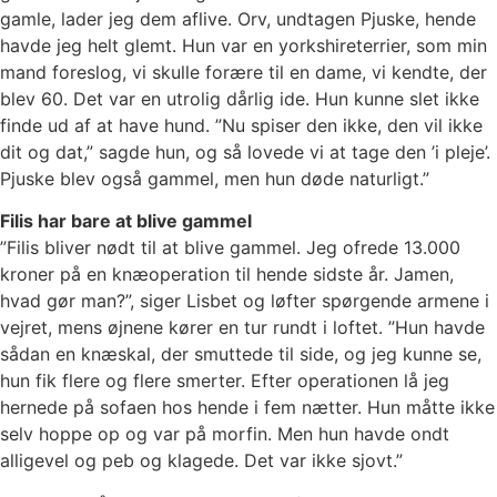
gamle, lader jeg dem aflive. Orv, undtagen Pjuske, hende
havde jeg helt glemt. Hun var en yorkshireterrier, som min
mand foreslog, vi skulle forære til en dame, vi kendte, der
blev 60. Det var en utrolig dårlig ide. Hun kunne slet ikke
finde ud af at have hund. ”Nu spiser den ikke, den vil ikke
dit og dat,” sagde hun, og så lovede vi at tage den ’i pleje’.
Pjuske blev også gammel, men hun døde naturligt.”
Filis har bare at blive gammel
”Filis bliver nødt til at blive gammel. Jeg ofrede 13.000
kroner på en knæoperation til hende sidste år. Jamen,
hvad gør man?”, siger Lisbet og løfter spørgende armene i
vejret, mens øjnene kører en tur rundt i loftet. ”Hun havde
sådan en knæskal, der smuttede til side, og jeg kunne se,
hun fik flere og flere smerter. Efter operationen lå jeg
hernede på sofaen hos hende i fem nætter. Hun måtte ikke
selv hoppe op og var på morfin. Men hun havde ondt
alligevel og peb og klagede. Det var ikke sjovt.”