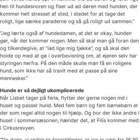
hen til hundesnoren og fiser ud ad døren med hunden, der
kommer helt stresset af sted, i stedet for at tage det
roligt, lige sænke paraderne og så gå roligt ud sammen.”
”Jeg lærte også af hundedamen, at det er okay, hunden
gør, når der kommer nogen. Men så skal man gå foran den
og tilkendegive, at ”lad lige mig tjekke”, og så skal den
holde op med at gø i overbevisning om, at ejeren selv har
styringen herfra. På den måde skulle man få en roligere
hund, som ikke har så travlt med at passe på sine
mennesker.”
Hunde er så dejligt ukomplicerede
Når Lisbet tager på ferie, flytter der gerne nogen ind i
huset og passer hund. Med fem børn og fem børnebørn er
der som regel altid nogen til hjælp. Og bor der ikke andre i
huset i sommersæsonen, hænder det, at Filis kommer med
i Cirkusrevyen.
”De dage, vi spiller to forestillinger, er jeg jo væk fra 16.30