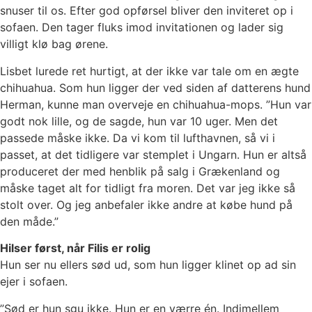
snuser til os. Efter god opførsel bliver den inviteret op i
sofaen. Den tager fluks imod invitationen og lader sig
villigt klø bag ørene.
Lisbet lurede ret hurtigt, at der ikke var tale om en ægte
chihuahua. Som hun ligger der ved siden af datterens hund
Herman, kunne man overveje en chihuahua-mops. ”Hun var
godt nok lille, og de sagde, hun var 10 uger. Men det
passede måske ikke. Da vi kom til lufthavnen, så vi i
passet, at det tidligere var stemplet i Ungarn. Hun er altså
produceret der med henblik på salg i Grækenland og
måske taget alt for tidligt fra moren. Det var jeg ikke så
stolt over. Og jeg anbefaler ikke andre at købe hund på
den måde.”
Hilser først, når Filis er rolig
Hun ser nu ellers sød ud, som hun ligger klinet op ad sin
ejer i sofaen.
”Sød er hun sgu ikke. Hun er en værre én. Indimellem