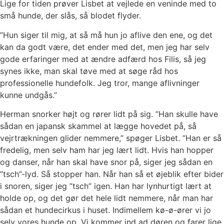
Lige for tiden prøver Lisbet at vejlede en veninde med to
små hunde, der slås, så blodet flyder.
”Hun siger til mig, at så må hun jo aflive den ene, og det
kan da godt være, det ender med det, men jeg har selv
gode erfaringer med at ændre adfærd hos Filis, så jeg
synes ikke, man skal tøve med at søge råd hos
professionelle hundefolk. Jeg tror, mange aflivninger
kunne undgås.”
Herman snorker højt og rører lidt på sig. ”Han skulle have
sådan en japansk skammel at lægge hovedet på, så
vejrtrækningen glider nemmere,” spøger Lisbet. ”Han er så
fredelig, men selv ham har jeg lært lidt. Hvis han hopper
og danser, når han skal have snor på, siger jeg sådan en
”tsch”-lyd. Så stopper han. Når han så et øjeblik efter bider
i snoren, siger jeg ”tsch” igen. Han har lynhurtigt lært at
holde op, og det gør det hele lidt nemmere, når man har
sådan et hundecirkus i huset. Indimellem kø-ø-ører vi jo
selv vores hunde op. Vi kommer ind ad døren og farer lige