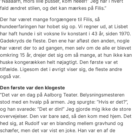
”Nåååårh, mors lille pusser, kom heeer!” Jeg har i hvert
fald ændret stilen, og det kan mærkes på Filis.”
Der har været mange forgængere til Filis, så
hundeerfaringen har hobet sig op. Vi regner ud, at Lisbet
har haft hunde i sit voksne liv konstant i 43 år, siden 1970.
Gadekryds de fleste. Den ene har afløst den anden, nogle
har været der to ad gangen, men selv om de alle er blevet
omkring 15 år, drejer det sig om så mange, at hun ikke kan
huske kongerækken helt nøjagtigt. Den første var et
tilfælde. Ligesom det i øvrigt viser sig, de fleste andre
også var.
Den første var den klogeste
”Det var en dag på Aalborg Teater. Belysningsmesteren
stod med en hvalp på armen. Jeg spurgte: ”Hvis er det?”,
og han svarede: ”Det er din!” Jeg gjorde mig ikke de store
overvejelser. Den var bare sød, så den kom med hjem. Det
hed sig, at Rudolf var en blanding mellem gravhund og
schæfer, men det var vist en joke. Han var en af de