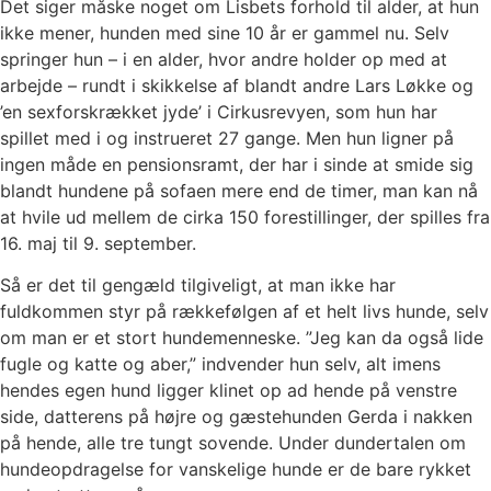
Det siger måske noget om Lisbets forhold til alder, at hun
ikke mener, hunden med sine 10 år er gammel nu. Selv
springer hun – i en alder, hvor andre holder op med at
arbejde – rundt i skikkelse af blandt andre Lars Løkke og
’en sexforskrækket jyde’ i Cirkusrevyen, som hun har
spillet med i og instrueret 27 gange. Men hun ligner på
ingen måde en pensionsramt, der har i sinde at smide sig
blandt hundene på sofaen mere end de timer, man kan nå
at hvile ud mellem de cirka 150 forestillinger, der spilles fra
16. maj til 9. september.
Så er det til gengæld tilgiveligt, at man ikke har
fuldkommen styr på rækkefølgen af et helt livs hunde, selv
om man er et stort hundemenneske. ”Jeg kan da også lide
fugle og katte og aber,” indvender hun selv, alt imens
hendes egen hund ligger klinet op ad hende på venstre
side, datterens på højre og gæstehunden Gerda i nakken
på hende, alle tre tungt sovende. Under dundertalen om
hundeopdragelse for vanskelige hunde er de bare rykket