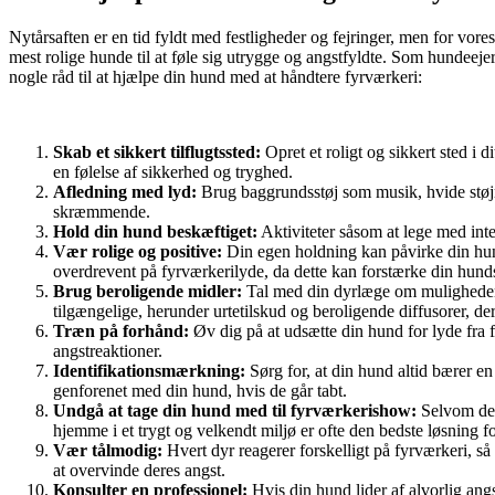
Nytårsaften er en tid fyldt med festligheder og fejringer, men for vo
mest rolige hunde til at føle sig utrygge og angstfyldte. Som hundeej
nogle råd til at hjælpe din hund med at håndtere fyrværkeri:
Skab et sikkert tilflugtssted:
Opret et roligt og sikkert sted i 
en følelse af sikkerhed og tryghed.
Afledning med lyd:
Brug baggrundsstøj som musik, hvide støjm
skræmmende.
Hold din hund beskæftiget:
Aktiviteter såsom at lege med inte
Vær rolige og positive:
Din egen holdning kan påvirke din hunds
overdrevent på fyrværkerilyde, da dette kan forstærke din hund
Brug beroligende midler:
Tal med din dyrlæge om muligheden fo
tilgængelige, herunder urtetilskud og beroligende diffusorer, der
Træn på forhånd:
Øv dig på at udsætte din hund for lyde fra 
angstreaktioner.
Identifikationsmærkning:
Sørg for, at din hund altid bærer e
genforenet med din hund, hvis de går tabt.
Undgå at tage din hund med til fyrværkerishow:
Selvom det 
hjemme i et trygt og velkendt miljø er ofte den bedste løsning fo
Vær tålmodig:
Hvert dyr reagerer forskelligt på fyrværkeri, 
at overvinde deres angst.
Konsulter en professionel:
Hvis din hund lider af alvorlig angs