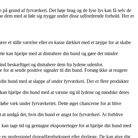
 på grund af fyrværkeri. Det høje brag og de lyse lys kan få selv de
lpe dem med at føle sig trygge under disse udfordrende forhold. Her er
være et stille værelse eller en kasse dækket med et tæppe for at skabe
tte kan hjælpe med at distrahere din hund og gøre det mindre
sind beskæftiget og distrahere dem fra lydene udenfor.
for at sende positive signaler til din hund. Forsøg ikke at reagere
 din hund med at slappe af under fyrværkeri. Der er flere produkter
g kan hjælpe din hund med at vænne sig til lydene og mindske deres
 løbe væk under fyrværkeriet. Dette øger chancerne for at blive
t at undgå det, hvis din hund er angst for fyrværkeri. At forblive
 kan tage tid og gentagne eksponeringer for at hjælpe din hund med
re en professionel dyreadfærdsekspert eller dyrlæge. De kan give dig