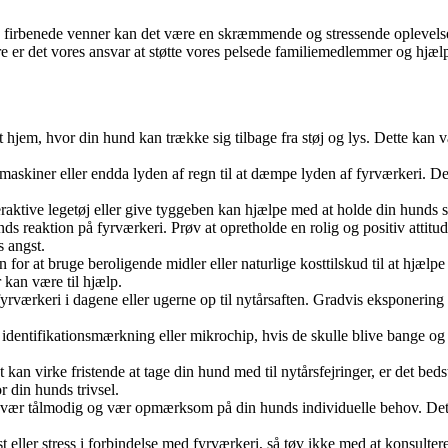
res firbenede venner kan det være en skræmmende og stressende oplevelse
ere er det vores ansvar at støtte vores pelsede familiemedlemmer og hjæ
dit hjem, hvor din hund kan trække sig tilbage fra støj og lys. Dette kan 
askiner eller endda lyden af regn til at dæmpe lyden af fyrværkeri. De
raktive legetøj eller give tyggeben kan hjælpe med at holde din hunds 
 reaktion på fyrværkeri. Prøv at opretholde en rolig og positiv attitude 
s angst.
r at bruge beroligende midler eller naturlige kosttilskud til at hjælpe
 kan være til hjælp.
fyrværkeri i dagene eller ugerne op til nytårsaften. Gradvis eksponerin
n identifikationsmærkning eller mikrochip, hvis de skulle blive bange og
kan virke fristende at tage din hund med til nytårsfejringer, er det beds
r din hunds trivsel.
så vær tålmodig og vær opmærksom på din hunds individuelle behov. Det
t eller stress i forbindelse med fyrværkeri, så tøv ikke med at konsulte