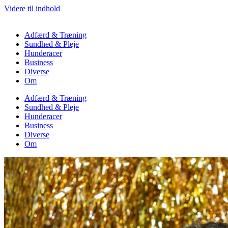
Videre til indhold
Adfærd & Træning
Sundhed & Pleje
Hunderacer
Business
Diverse
Om
Adfærd & Træning
Sundhed & Pleje
Hunderacer
Business
Diverse
Om