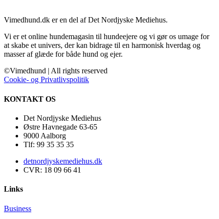
Vimedhund.dk er en del af Det Nordjyske Mediehus.
Vi er et online hundemagasin til hundeejere og vi gør os umage for
at skabe et univers, der kan bidrage til en harmonisk hverdag og
masser af glæde for både hund og ejer.
©Vimedhund | All rights reserved
Cookie- og Privatlivspolitik
KONTAKT OS
Det Nordjyske Mediehus
Østre Havnegade 63-65
9000 Aalborg
Tlf: 99 35 35 35
detnordjyskemediehus.dk
CVR: 18 09 66 41
Links
Business