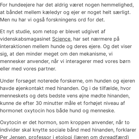
For hundeejere har det aldrig været nogen hemmelighed,
at båndet mellem kæledyr og ejer er noget helt særligt.
Men nu har vi også forskningens ord for det.
Et nyt studie, som netop er blevet udgivet af
videnskabsmagasinet
Science
, har set nærmere på
interaktionen mellem hunde og deres ejere. Og det viser
sig, at den minder meget om den mekanisme, vi
mennesker anvender, når vi interagerer med vores børn
eller med vores partner.
Under forsøget noterede forskerne, om hunden og ejeren
havde øjenkontakt med hinanden. Og i de tilfælde, hvor
menneskets og dets bedste vens øjne mødte hinanden,
kunne de efter 30 minutter måle et forhøjet niveau af
hormonet oxytocin hos både hund og menneske.
Oxytocin er det hormon, som kroppen anvender, når to
individer skal knytte sociale bånd med hinanden, forklarer
Per Jensen, professor i etologi (læren om dyreadfærd)