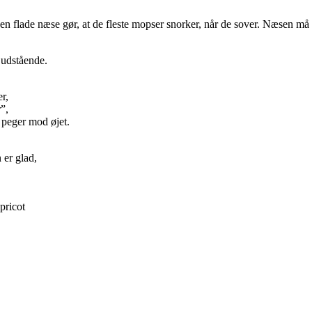
Den flade næse gør, at de fleste mopser snorker, når de sover. Næsen må 
udstående.
r,
”,
g peger mod øjet.
 er glad,
pricot