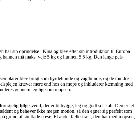
n har sin oprindelse i Kina og blev efter sin introduktion til Europa
g hannen må maks. veje 5 kg og hunnen 5,5 kg. Den lange pels
eksemplarer blev brugt som hyrdehunde og vagthunde, og de mindre
d. Pelsplejen kræver mere end hos en mops og inkluderer kæmning med
timuleres gennem leg ligesom mopsen.
rnøjelig følgesvend, der er til hygge, leg og godt selskab. Den er let
sjældent og behøver ikke megen motion, så den egner sig perfekt som
 på grund af sin flade næse. Et andet fællestræk, den har med mopsen,