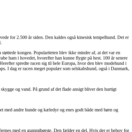
evede for 2.500 år siden. Den kaldes også kinesisk tempelhund. Det er
.
tøttede kongen. Populariteten blev ikke mindre af, at det var en
rabe ham i hovedet, hvorefter han kunne flygte på hest. 100 år senere
. Herefter spredte racen sig til hele Europa, hvor den blev modehund i
ops. I dag er racen meget populær som selskabshund, også i Danmark,
skygge og vand. På grund af det flade ansigt bliver den hurtigt
det med andre hunde og kæledyr og enes godt både med børn og
t fjernes med en gummibørste. Den fælder en del. Hvis der er behov for