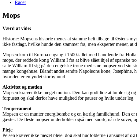
Racer
Mops
Værd at vide:
Historie: Mopsens historie menes at stamme helt tilbage til Østens my
ikke fastlagt, hvilke hunde den stammer fra, men eksperter mener, at
Mopsen kom til Europa engang i 1500-tallet med handlende fra Holland
mops, der reddede kong William I fra at blive slået ihjel af spanske 
satte William III sig på den engelske trone med sine mopser ved sin si
mange kongehuse. Blandt andet sendte Napoleons kone, Josephine, he
hvor den er en yndet storbyhund.
Aktivitet og motion
Mopsen kræver ikke meget motion. Den kan godt lide at tumle sig og le
forpustet og skal derfor have mulighed for pauser og hvile under leg.
Temperament
Mopsen er en munter energibombe og en kærlig familiehund. Den er 
gæster. De fleste mopser underholder også med snork, når de sover, og
Pleje
Pelsen kræver ikke meget pleje, dog skal hudfolderne i ansigtet af og 