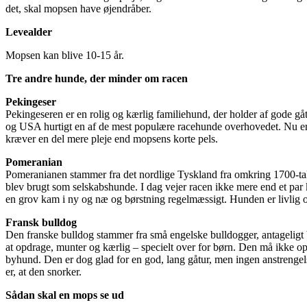
det, skal mopsen have øjendråber.
Levealder
Mopsen kan blive 10-15 år.
Tre andre hunde, der minder om racen
Pekingeser
Pekingeseren er en rolig og kærlig familiehund, der holder af gode gåtu
og USA hurtigt en af de mest populære racehunde overhovedet. Nu er
kræver en del mere pleje end mopsens korte pels.
Pomeranian
Pomeranianen stammer fra det nordlige Tyskland fra omkring 1700-ta
blev brugt som selskabshunde. I dag vejer racen ikke mere end et par
en grov kam i ny og næ og børstning regelmæssigt. Hunden er livlig 
Fransk bulldog
Den franske bulldog stammer fra små engelske bulldogger, antageligt bl
at opdrage, munter og kærlig – specielt over for børn. Den må ikke o
byhund. Den er dog glad for en god, lang gåtur, men ingen anstrengel
er, at den snorker.
Sådan skal en mops se ud