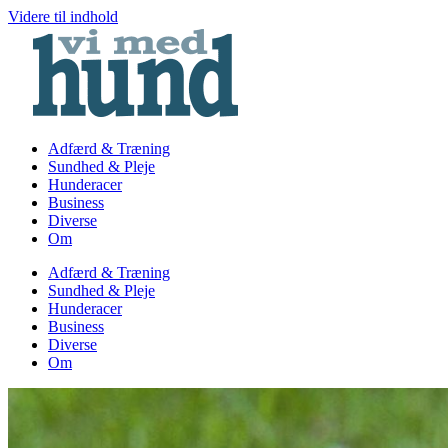
Videre til indhold
Adfærd & Træning
Sundhed & Pleje
Hunderacer
Business
Diverse
Om
Adfærd & Træning
Sundhed & Pleje
Hunderacer
Business
Diverse
Om