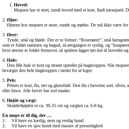
Hoved:
Mopsen har et stort, rundt hoved med et kort, fladt næseparti. 
2.
Øjne:
Øjnene hos mopsen er store, runde og mørke. De må ikke være for 
3.
Ører:
Tynde, små og bløde. Der er to former: “Rosenører”, små hængeøre
som er foldet sammen og bagud, så øregangen er synlig, og “knapører
hvor ørerne er foldet fremover, så spidsen ligger tæt ind til hovedet o
4.
Hale:
Den lille hale er kort og stramt oprullet på bagkroppen. Når mopsen
bevæger den hele bagkroppen i stedet for at logre.
5.
Pels:
Pelsen er kort, fin, tæt og glansfuld. Den fås i farverne sort, silver, a
eller fawn. Alle farver har sort maske.
6.
Højde og vægt:
Skulderhøjden er ca. 30-35 cm og vægten ca. 6-8 kg.
En mops er til dig, der …
1. Vil have en kærlig, nem og venlig hund
2. Vil have en sjov hund med masser af personlighed