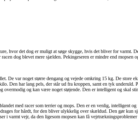
re, hvor det dog er muligt at søge skygge, hvis det bliver for varmt. De
 racen dog blevet mere sjælden. Pekingeseren er mindre end mopsen o
llet. De var noget større dengang og vejede omkring 15 kg. De store 
 kilo. Den har lang pels, der står ud fra kroppen, samt en tyk underul
og overmodig og kan være noget støjende. Den er intelligent og skal s
andet med racer som terrier og mops. Den er en venlig, intelligent og fo
pdrages for hårdt, for den bliver ulykkelig over skældud. Den gør kun 
ser i varmt vejr, da den ligesom mopsen kan få vejrtrækningsproblemer