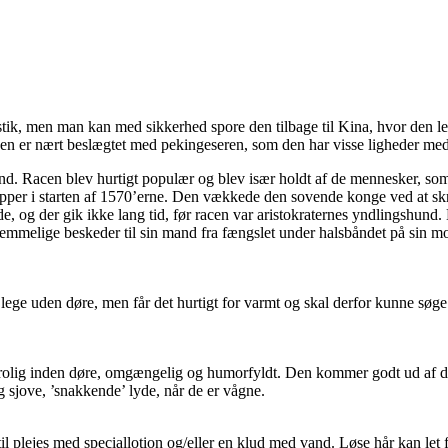
stik, men man kan med sikkerhed spore den tilbage til Kina, hvor den l
 den er nært beslægtet med pekingeseren, som den har visse ligheder med
. Racen blev hurtigt populær og blev især holdt af de mennesker, som s
tropper i starten af 1570’erne. Den vækkede den sovende konge ved at sk
de, og der gik ikke lang tid, før racen var aristokraternes yndlingshund
mmelige beskeder til sin mand fra fængslet under halsbåndet på sin m
ge uden døre, men får det hurtigt for varmt og skal derfor kunne søge 
rolig inden døre, omgængelig og humorfyldt. Den kommer godt ud af 
 sjove, ’snakkende’ lyde, når de er vågne.
til plejes med speciallotion og/eller en klud med vand. Løse hår kan le