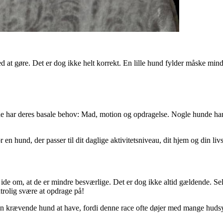
at gøre. Det er dog ikke helt korrekt. En lille hund fylder måske mindr
nde har deres basale behov: Mad, motion og opdragelse. Nogle hunde ha
r en hund, der passer til dit daglige aktivitetsniveau, dit hjem og din livss
 en ide om, at de er mindre besværlige. Det er dog ikke altid gældende.
trolig svære at opdrage på!
 en krævende hund at have, fordi denne race ofte døjer med mange hu