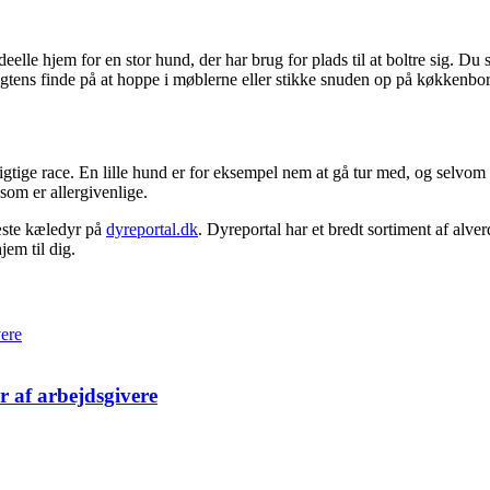
lle hjem for en stor hund, der har brug for plads til at boltre sig. Du 
sagtens finde på at hoppe i møblerne eller stikke snuden op på køkkenbor
tige race. En lille hund er for eksempel nem at gå tur med, og selvom 
som er allergivenlige.
næste kæledyr på
dyreportal.dk
. Dyreportal har et bredt sortiment af alverd
jem til dig.
er af arbejdsgivere