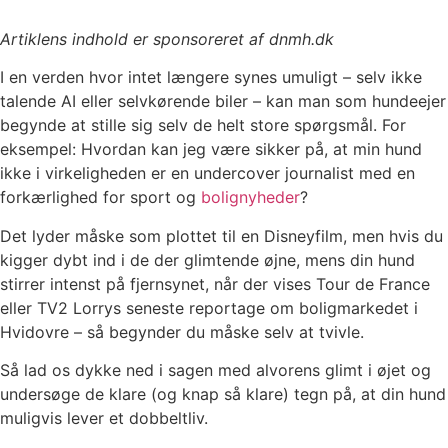
Artiklens indhold er sponsoreret af dnmh.dk
I en verden hvor intet længere synes umuligt – selv ikke
talende AI eller selvkørende biler – kan man som hundeejer
begynde at stille sig selv de helt store spørgsmål. For
eksempel: Hvordan kan jeg være sikker på, at min hund
ikke i virkeligheden er en undercover journalist med en
forkærlighed for sport og
bolignyheder
?
Det lyder måske som plottet til en Disneyfilm, men hvis du
kigger dybt ind i de der glimtende øjne, mens din hund
stirrer intenst på fjernsynet, når der vises Tour de France
eller TV2 Lorrys seneste reportage om boligmarkedet i
Hvidovre – så begynder du måske selv at tvivle.
Så lad os dykke ned i sagen med alvorens glimt i øjet og
undersøge de klare (og knap så klare) tegn på, at din hund
muligvis lever et dobbeltliv.