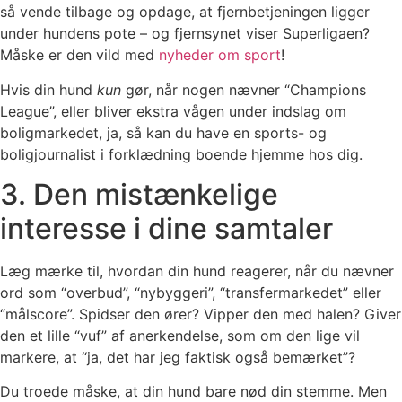
så vende tilbage og opdage, at fjernbetjeningen ligger
under hundens pote – og fjernsynet viser Superligaen?
Måske er den vild med
nyheder om sport
!
Hvis din hund
kun
gør, når nogen nævner “Champions
League”, eller bliver ekstra vågen under indslag om
boligmarkedet, ja, så kan du have en sports- og
boligjournalist i forklædning boende hjemme hos dig.
3. Den mistænkelige
interesse i dine samtaler
Læg mærke til, hvordan din hund reagerer, når du nævner
ord som “overbud”, “nybyggeri”, “transfermarkedet” eller
“målscore”. Spidser den ører? Vipper den med halen? Giver
den et lille “vuf” af anerkendelse, som om den lige vil
markere, at “ja, det har jeg faktisk også bemærket”?
Du troede måske, at din hund bare nød din stemme. Men