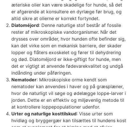
æteriske olier kan være skadelige for hunde, så det
er afgørende at konsultere en dyrlæge før brug, og
altid sikre at olierne er korrekt fortyndet.
Diatoméjord
: Denne naturlige stof består af fossile
rester af mikroskopiske vandorganismer. Når det
drysses over områder, hvor hunden ofte befinder sig,
kan det virke som en mekanisk barriere, der skader
lopper og flåters exoskelet og fører til dehydrering
og død. Diatoméjord er ikke-giftigt for hunde, men
det er vigtigt at anvende fødevarekvalitet og undgå
indånding under påføringen.
Nematoder
: Mikroskopiske orme kendt som
nematoder kan anvendes i haver og på græsplæner,
hvor de naturligt vil søge og ødelægge loppe-larver i
jorden. Dette er en effektiv og miljøvenlig metode til
at kontrollere loppepopulationer udenfor.
Urter og naturlige kosttilskud
: Visse urter som
hvidløg og bryggergær kan tilsættes til hundens kost