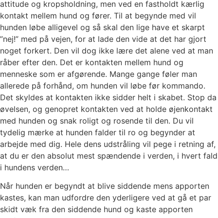
attitude og kropsholdning, men ved en fastholdt kærlig
kontakt mellem hund og fører. Til at begynde med vil
hunden løbe alligevel og så skal den lige have et skarpt
”nej!” med på vejen, for at lade den vide at det har gjort
noget forkert. Den vil dog ikke lære det alene ved at man
råber efter den. Det er kontakten mellem hund og
menneske som er afgørende. Mange gange føler man
allerede på forhånd, om hunden vil løbe før kommando.
Det skyldes at kontakten ikke sidder helt i skabet. Stop da
øvelsen, og genopret kontakten ved at holde øjenkontakt
med hunden og snak roligt og rosende til den. Du vil
tydelig mærke at hunden falder til ro og begynder at
arbejde med dig. Hele dens udstråling vil pege i retning af,
at du er den absolut mest spændende i verden, i hvert fald
i hundens verden…
Når hunden er begyndt at blive siddende mens apporten
kastes, kan man udfordre den yderligere ved at gå et par
skidt væk fra den siddende hund og kaste apporten