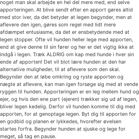
noget man skal arbejde en hel del mere med, end selve
apporteringen. At blive sendt efter en apport gøres altid
med stor iver, da det betyder at legen begynder, men at
aflevere den igen, gøres som regel med lidt mere
afdæmpet entusiasme, da det er ensbetydende med at
legen stopper. Ofte vil hunden heller lege med apporten,
end at give denne til sin fører og her er det vigtig ikke at
indgå i legen. Træk ALDRIG om kap med hunde i hver sin
ende af apporten! Det vil blot lære hunden at den har
alternative muligheder, til at aflevere som den skal.
Begynder den at løbe omkring og ryste apporten og
nægte at aflevere, kan man igen forsøge sig med at vende
ryggen til hunden. Apporteringen er en leg mellem hund og
ejer, og hvis den ene part (ejeren) trækker sig ud af legen,
bliver legen kedelig. Derfor vil hunden komme til dig med
apporten, for at genoptage legen. Byt dig til apporten for
en godbid og planen er lykkedes, hvorefter øvelsen
startes forfra. Begynder hunden at sjuske og lege for
meget, så tag en pause.