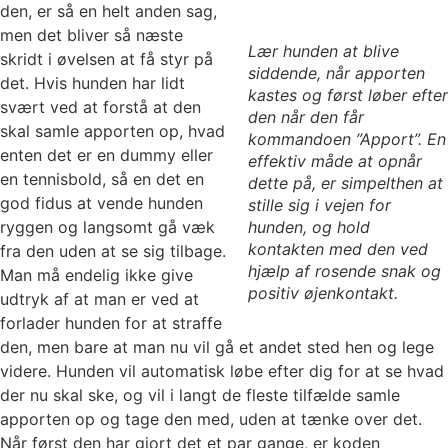
den, er så en helt anden sag,
men det bliver så næste
Lær hunden at blive
skridt i øvelsen at få styr på
siddende, når apporten
det. Hvis hunden har lidt
kastes og først løber efter
svært ved at forstå at den
den når den får
skal samle apporten op, hvad
kommandoen ”Apport”. En
enten det er en dummy eller
effektiv måde at opnår
en tennisbold, så en det en
dette på, er simpelthen at
god fidus at vende hunden
stille sig i vejen for
ryggen og langsomt gå væk
hunden, og hold
kontakten med den ved
fra den uden at se sig tilbage.
hjælp af rosende snak og
Man må endelig ikke give
positiv øjenkontakt.
udtryk af at man er ved at
forlader hunden for at straffe
den, men bare at man nu vil gå et andet sted hen og lege
videre. Hunden vil automatisk løbe efter dig for at se hvad
der nu skal ske, og vil i langt de fleste tilfælde samle
apporten op og tage den med, uden at tænke over det.
Når først den har gjort det et par gange, er koden