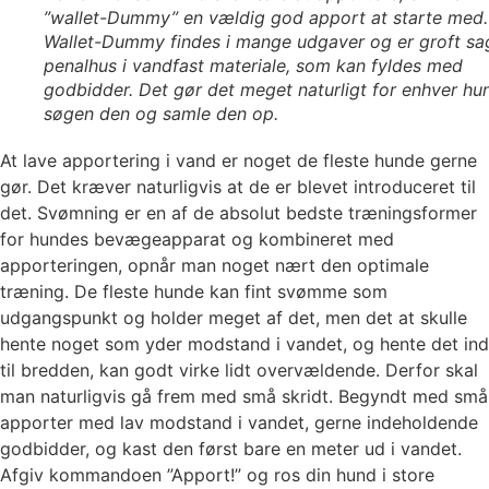
”wallet-Dummy” en vældig god apport at starte med.
Wallet-Dummy findes i mange udgaver og er groft sag
penalhus i vandfast materiale, som kan fyldes med
godbidder. Det gør det meget naturligt for enhver hu
søgen den og samle den op.
At lave apportering i vand er noget de fleste hunde gerne
gør. Det kræver naturligvis at de er blevet introduceret til
det. Svømning er en af de absolut bedste træningsformer
for hundes bevægeapparat og kombineret med
apporteringen, opnår man noget nært den optimale
træning. De fleste hunde kan fint svømme som
udgangspunkt og holder meget af det, men det at skulle
hente noget som yder modstand i vandet, og hente det ind
til bredden, kan godt virke lidt overvældende. Derfor skal
man naturligvis gå frem med små skridt. Begyndt med små
apporter med lav modstand i vandet, gerne indeholdende
godbidder, og kast den først bare en meter ud i vandet.
Afgiv kommandoen ”Apport!” og ros din hund i store