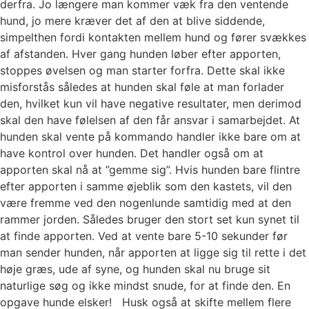
derfra. Jo længere man kommer væk fra den ventende
hund, jo mere kræver det af den at blive siddende,
simpelthen fordi kontakten mellem hund og fører svækkes
af afstanden. Hver gang hunden løber efter apporten,
stoppes øvelsen og man starter forfra. Dette skal ikke
misforstås således at hunden skal føle at man forlader
den, hvilket kun vil have negative resultater, men derimod
skal den have følelsen af den får ansvar i samarbejdet. At
hunden skal vente på kommando handler ikke bare om at
have kontrol over hunden. Det handler også om at
apporten skal nå at ”gemme sig”. Hvis hunden bare flintre
efter apporten i samme øjeblik som den kastets, vil den
være fremme ved den nogenlunde samtidig med at den
rammer jorden. Således bruger den stort set kun synet til
at finde apporten. Ved at vente bare 5-10 sekunder før
man sender hunden, når apporten at ligge sig til rette i det
høje græs, ude af syne, og hunden skal nu bruge sit
naturlige søg og ikke mindst snude, for at finde den. En
opgave hunde elsker! Husk også at skifte mellem flere