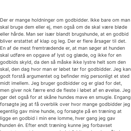
Der er mange holdninger om godbidder. Ikke bare om man
skal bruge dem eller ej, men også om de skal være bløde
eller hårde. Man ser især blandt brugshunde, at en godbid
bliver erstattet af klap og leg. Der er flere årsager til det.
En af de mest fremtrædende er, at man søger at hunden
skal udføre en opgave af lyst og glæde, og ikke for en
godbids skyld, da den så måske ikke lystre helt som den
skal, den dag hvor man er løbet tør for godbidder. Jeg kan
godt forstå argumentet og befinder mig personligt et sted
midt imellem. Jeg bruger godbidder og er glad for det,
men giver nok færre end de fleste i løbet af en øvelse. Jeg
gør det også for at skåne hundes mave en smugle. Engang
forsøgte jeg at få overblik over hvor mange godbidder jeg
egentlig gav mine hunde, og forsøgte på en træning at
ligge en godbid i min ene lomme, hver gang jeg gav
hunden én. Efter endt træning kunne jeg forbavset