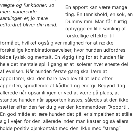
vægte og funktioner. Jo
En apport kan være mange
mere varierende
ting. En tennisbold, en sok, en
samlingen er, jo mere
Dummy mm. Man får hurtig
udfordret bliver din hund.
opbygge en lille samling af
forskellige effekter til
formålet, hvilket også giver mulighed for at række
forskellige kombinationsøvelser, hvor hunden udfordres
både fysisk og mentalt. En vigtig ting for at hunden får
hele det mentale spil i gang er at isolerer hver eneste del
af øvelsen. Når hunden første gang skal lære at
apporterer, skal den bare have lov til at løbe efter
apporten, sprudlende af kådhed og energi. Begynd dog
allerede når opsamlingen er ved at være på plads, at
standse hunden når apporten kastes, således at den ikke
sætter efter den før du giver den kommandoen ”Apport!”.
En god måde at lære hunden det på, er simpelthen at stille
sig i vejen for den, allerede inden man kaster og så ellers
holde positiv øjenkontakt med den. Ikke med ”streng”