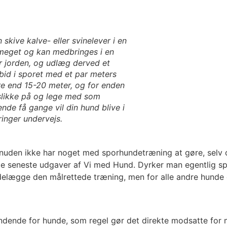
skive kalve- eller svinelever i en
e meget og kan medbringes i en
r jorden, og udlæg derved et
id i sporet med et par meters
e end 15-20 meter, og for enden
t slikke på og lege med som
ende få gange vil din hund blive i
ringer undervejs.
ia snuden ikke har noget med sporhundetræning at gøre, sel
i de seneste udgaver af Vi med Hund. Dyrker man egentlig s
ødelægge den målrettede træning, men for alle andre hunde
spændende for hunde, som regel gør det direkte modsatte fo