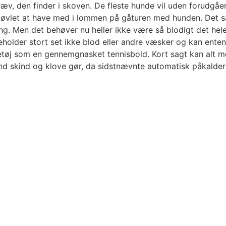
 ræv, den finder i skoven. De fleste hunde vil uden forudgåe
t bøvlet at have med i lommen på gåturen med hunden. Det
ing. Men det behøver nu heller ikke være så blodigt det he
indeholder stort set ikke blod eller andre væsker og kan ente
legetøj som en gennemgnasket tennisbold. Kort sagt kan al
 end skind og klove gør, da sidstnævnte automatisk påkalde