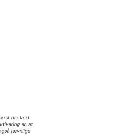
ørst har lært
tivering er, at
 også jævnlige