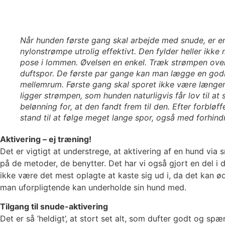
Når hunden første gang skal arbejde med snude, er en 
nylonstrømpe utrolig effektivt. Den fylder heller ikk
pose i lommen. Øvelsen en enkel. Træk strømpen ove
duftspor. De første par gange kan man lægge en godb
mellemrum. Første gang skal sporet ikke være længer
ligger strømpen, som hunden naturligvis får lov til a
belønning for, at den fandt frem til den. Efter forbløff
stand til at følge meget lange spor, også med forhind
Aktivering – ej træning!
Det er vigtigt at understrege, at aktivering af en hund v
på de metoder, de benytter. Det har vi også gjort en del 
ikke være det mest oplagte at kaste sig ud i, da det kan 
man uforpligtende kan underholde sin hund med.
Tilgang til snude-aktivering
Det er så ’heldigt’, at stort set alt, som dufter godt og 