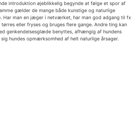
nde introduktion øjeblikkelig begynde at følge et spor af
 samme gælder de mange både kunstige og naturlige
le. Har man en jæger i netværket, har man god adgang til fx
n tørres eller fryses og bruges flere gange. Andre ting kan
t med genkendelsesglæde benyttes, afhængig af hundens
r sig hundes opmærksomhed af helt naturlige årsager.