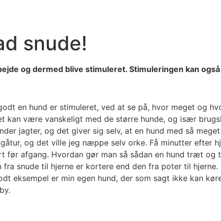
lad snude!
rbejde og dermed blive stimuleret. Stimuleringen kan også 
godt en hund er stimuleret, ved at se på, hvor meget og h
 det kan være vanskeligt med de større hunde, og især bru
nder jagter, og det giver sig selv, at en hund med så mege
 gåtur, og det ville jeg næppe selv orke. Få minutter efter 
 før afgang. Hvordan gør man så sådan en hund træt og ti
fra snude til hjerne er kortere end den fra poter til hjerne.
odt eksempel er min egen hund, der som sagt ikke kan køre
by.